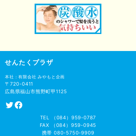
せんたくプラザ
本社：有限会社 みやもと企画
〒720-0411
広島県福山市熊野町甲1125
Twitter
Facebook
TEL （084）959-0787
FAX （084）959-0945
携帯 080-5750-9909